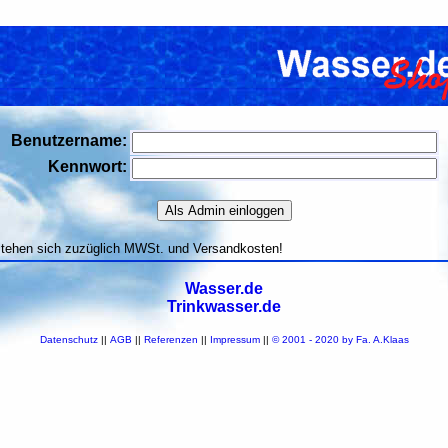
Benutzername:
Kennwort:
stehen sich zuzüglich MWSt. und Versandkosten!
Wasser.de
Trinkwasser.de
Datenschutz
||
AGB
||
Referenzen
||
Impressum
||
© 2001 - 2020 by Fa. A.Klaas