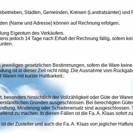
gsbetrieben, Städten, Gemeinden, Kreisen (Landratsämter) un
nden (Name und Adresse) können auf Rechnung erfolgen.
hlung Eigentum des Verkäufers.
tens jedoch 14 Tage nach Erhalt der Rechnung fällig, sofern 
wurden.
n jeweiligen gesetzlichen Bestimmungen, sofern die Ware kei
ndung ist in dieser Zeit nicht nötig .Die Ausnahme vom Rückgab
Waren mit kurzer Haltbarkeit.:
besonders hinsichtlich der Vollzähligkeit oder Güte der Ware
erständlichen Gründen ausgeschlossen. Bei berechtigten Güte
ndlung, Minderung oder Schadenersatz sind ausgeschlossen. Tr
tend zu machen. In diesen Fällen ist die Fa. A. Klaas sofort zu
 ist der Zusteller und auch die Fa. A. Klaas von jeglicher Haftu