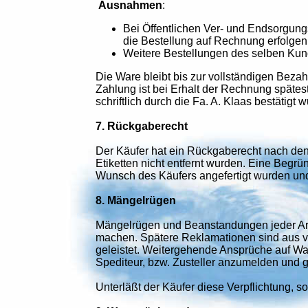
Ausnahmen
:
Bei Öffentlichen Ver- und Endsorgun
die Bestellung auf Rechnung erfolgen
Weitere Bestellungen des selben Ku
Die Ware bleibt bis zur vollständigen Beza
Zahlung ist bei Erhalt der Rechnung spätes
schriftlich durch die Fa. A. Klaas bestätigt 
7. Rückgaberecht
Der Käufer hat ein Rückgaberecht nach de
Etiketten nicht entfernt wurden. Eine Begrü
Wunsch des Käufers angefertigt wurden und 
8. Mängelrügen
Mängelrügen und Beanstandungen jeder Art, 
machen. Spätere Reklamationen sind aus v
geleistet. Weitergehende Ansprüche auf Wa
Spediteur, bzw. Zusteller anzumelden und gel
Unterläßt der Käufer diese Verpflichtung, so