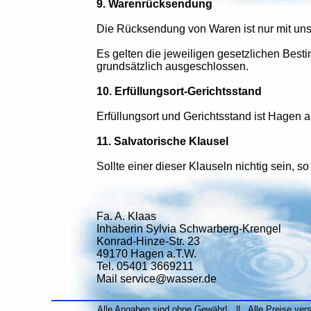
9. Warenrücksendung
Die Rücksendung von Waren ist nur mit uns
Es gelten die jeweiligen gesetzlichen Bes
grundsätzlich ausgeschlossen.
10. Erfüllungsort-Gerichtsstand
Erfüllungsort und Gerichtsstand ist Hagen 
11. Salvatorische Klausel
Sollte einer dieser Klauseln nichtig sein, so
Fa. A. Klaas
Inhaberin Sylvia Schwarberg-Krengel
Konrad-Hinze-Str. 23
49170 Hagen a.T.W.
Tel. 05401 3669211
Mail service@wasser.de
Alle Angaben sind ohne Gewähr! || Alle Preise ver