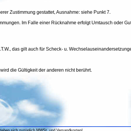
erer Zustimmung gestattet, Ausnahme: siehe Punkt 7.
timmungen. Im Falle einer Rücknahme erfolgt Umtausch oder Gut
a.T.W., das gilt auch für Scheck- u. Wechselauseinandersetzun
 wird die Gültigkeit der anderen nicht berührt.
stehen sich zuzüglich MWSt. und Versandkosten!