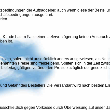
tsbedingungen der Auftraggeber, auch wenn diese der Bestellu
chäftsbedingungen ausgeführt.
rden.
er Kunde hat im Falle einer Lieferverzögerung keinen Anspruch 
ben ist.
 sich, sofern nicht ausdrücklich anders ausgewiesen, als Netto
enannten Preise sind freibleibend. Sollten sich in der Zeit zw
Liefertag gültigen veränderten Preise zuzüglich der gesetzlic
und Gefahr des Bestellers Die Versandart wird nach bestem Erme
schließlich gegen Vorkasse durch Überweisung auf unser Ban