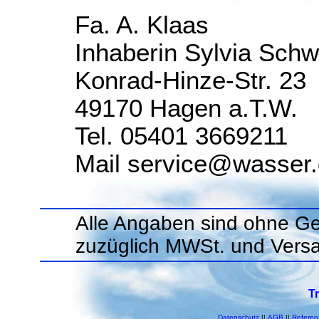
Fa. A. Klaas
Inhaberin Sylvia Sch
Konrad-Hinze-Str. 23
49170 Hagen a.T.W.
Tel. 05401 3669211
Mail service@wasser
Alle Angaben sind ohne Ge
zuzüglich MWSt. und Vers
T
Datenschutz
||
AGB
||
Referen