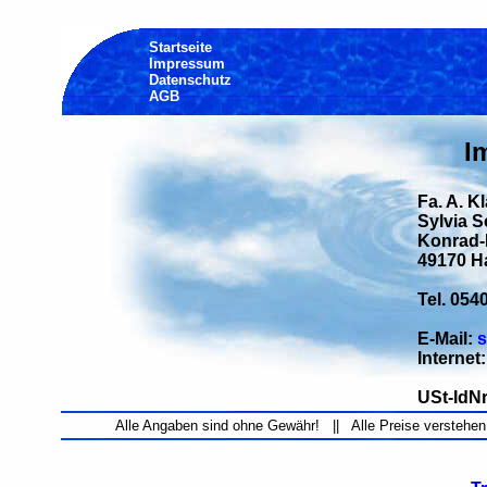
Startseite
Impressum
Datenschutz
AGB
I
Fa. A. K
Sylvia 
Konrad-H
49170 H
Tel. 054
E-Mail:
s
Internet
USt-IdNr
Alle Angaben sind ohne Gewähr! || Alle Preise verstehen