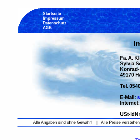
Startseite
Impressum
Datenschutz
AGB
I
Fa. A. K
Sylvia 
Konrad-H
49170 H
Tel. 054
E-Mail:
s
Internet
USt-IdNr
Alle Angaben sind ohne Gewähr! || Alle Preise verstehen