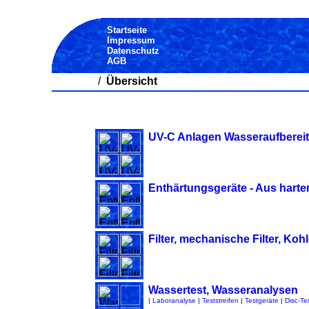
Startseite
Impressum
Datenschutz
AGB
/
Übersicht
UV-C Anlagen Wasseraufberei
Enthärtungsgeräte - Aus har
Filter, mechanische Filter, Kohl
Wassertest, Wasseranalysen
|
Laboranalyse
|
Teststreifen
|
Testgeräte
|
Disc-Tes