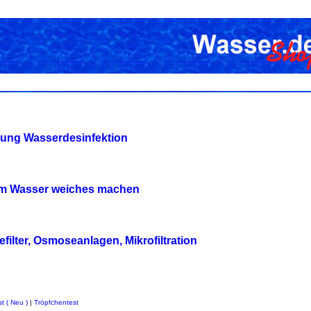
tung Wasserdesinfektion
tem Wasser weiches machen
efilter, Osmoseanlagen, Mikrofiltration
t ( Neu )
|
Tröpfchentest