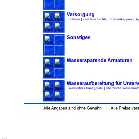
Versorgung
|
Schilder
|
Zaehlerschächte
|
Straßenkappen
|
Hy
Sonstiges
Wassersparende Armaturen
Wasseraufbereitung für Unter
|
Wasserfilter Handgeräte
|
Chemische Wasseraufb
Alle Angaben sind ohne Gewähr! || Alle Preise ver