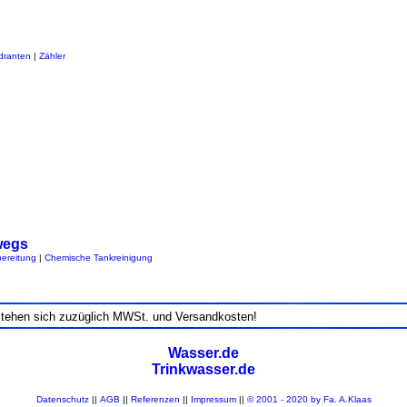
dranten
|
Zähler
wegs
ereitung
|
Chemische Tankreinigung
stehen sich zuzüglich MWSt. und Versandkosten!
Wasser.de
Trinkwasser.de
Datenschutz
||
AGB
||
Referenzen
||
Impressum
||
© 2001 - 2020 by Fa. A.Klaas