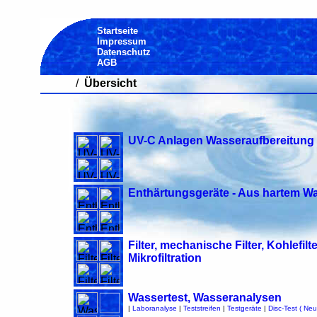
Startseite
Impressum
Datenschutz
AGB
/
Übersicht
UV-C Anlagen Wasseraufbereitung 
Enthärtungsgeräte - Aus hartem W
Filter, mechanische Filter, Kohlefi
Mikrofiltration
Wassertest, Wasseranalysen
|
Laboranalyse
|
Teststreifen
|
Testgeräte
|
Disc-Test ( Neu