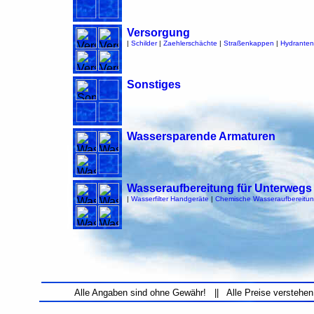
Versorgung
|
Schilder
|
Zaehlerschächte
|
Straßenkappen
|
Hydranten
Sonstiges
Wassersparende Armaturen
Wasseraufbereitung für Unterwegs
|
Wasserfilter Handgeräte
|
Chemische Wasseraufbereitu
Alle Angaben sind ohne Gewähr! || Alle Preise verstehen