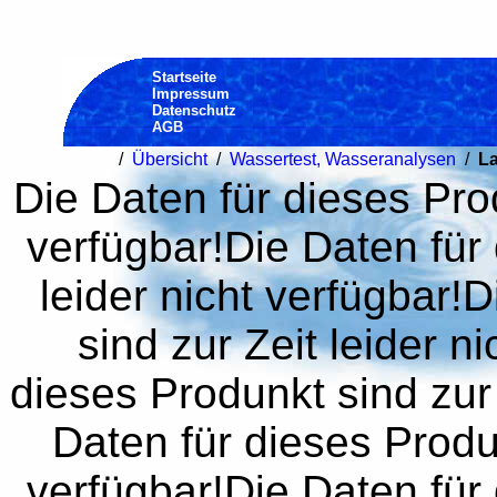
Startseite
Impressum
Datenschutz
AGB
/
Übersicht
/
Wassertest, Wasseranalysen
/
La
Die Daten für dieses Prod
verfügbar!Die Daten für 
leider nicht verfügbar!
sind zur Zeit leider n
dieses Produnkt sind zur 
Daten für dieses Produn
verfügbar!Die Daten für 