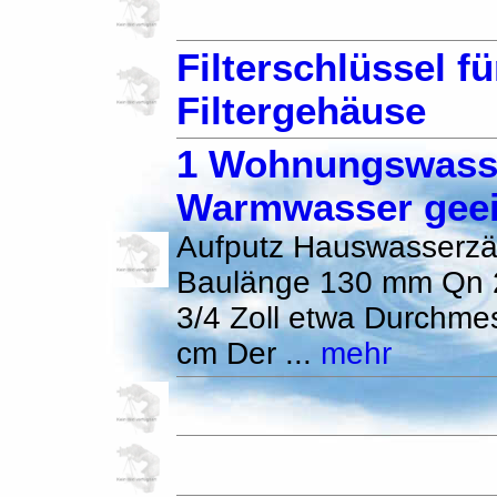
Filterschlüssel fü
Filtergehäuse
1 Wohnungswasse
Warmwasser geei
Aufputz Hauswasserzä
Baulänge 130 mm Qn 2
3/4 Zoll etwa Durchme
cm Der ...
mehr