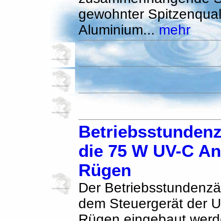
gewohnter Spitzenqual
Aluminium...
mehr
Betriebsstundenz
die 75 W UV-C An
Rügen
Der Betriebsstundenzä
dem Steuergerät der 
Rügen eingebaut werd