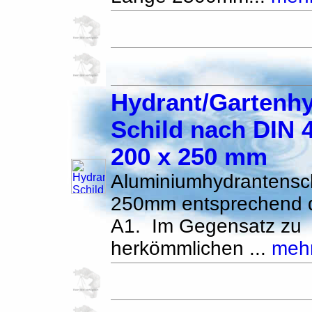
Hydrant/Gartenh
Schild nach DIN 
200 x 250 mm
Aluminiumhydrantensc
250mm entsprechend 
A1. Im Gegensatz zu
herkömmlichen ...
meh