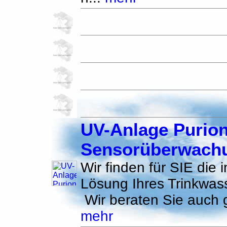
UV-Anlage Purion
Sensorüberwach
Wir finden für SIE die i
Lösung Ihres Trinkwas
Wir beraten Sie auch g
mehr