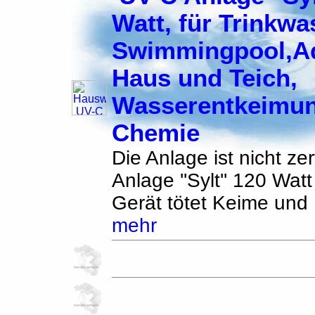
Watt, für Trinkwa
Swimmingpool,A
Haus und Teich,
Wasserentkeimu
Chemie
Die Anlage ist nicht zert
Anlage ''Sylt'' 120 Wat
Gerät tötet Keime und B
mehr