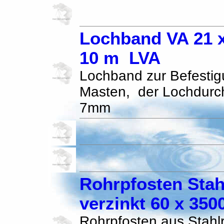
Lochband VA 21 x
10 m LVA
Lochband zur Befestig
Masten, der Lochdurch
7mm
Rohrpfosten Stah
verzinkt 60 x 35
Rohrpfosten aus Stahlr