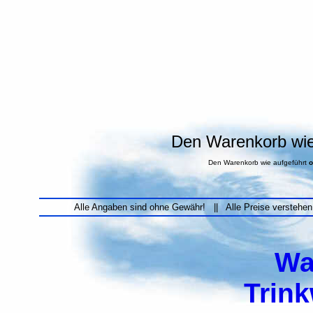
Den Warenkorb wie 
Den Warenkorb wie aufgeführt
o
Alle Angaben sind ohne Gewähr! || Alle Preise verstehen
Wa
Trin