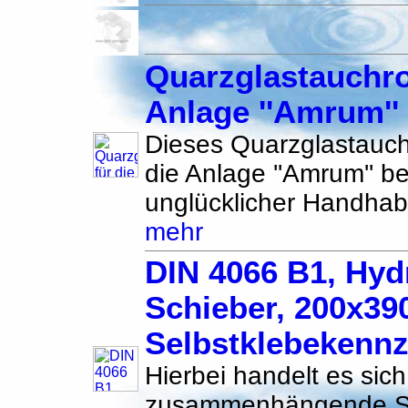
Quarzglastauchro
Anlage ''Amrum''
Dieses Quarzglastauchr
die Anlage ''Amrum'' b
unglücklicher Handhab
mehr
DIN 4066 B1, Hyd
Schieber, 200x39
Selbstklebekenn
Hierbei handelt es sic
zusammenhängende Sc