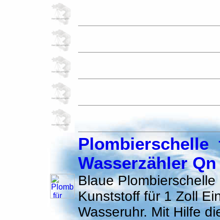
Plombierschelle 
Wasserzähler Qn 
Blaue Plombierschelle
Kunststoff für 1 Zoll E
Wasseruhr. Mit Hilfe di