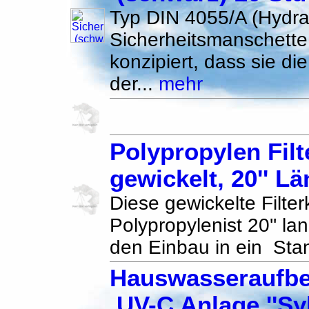
Typ DIN 4055/A (Hydra
Sicherheitsmanschette
konzipiert, dass sie di
der...
mehr
Polypropylen Filt
gewickelt, 20'' Lä
Diese gewickelte Filte
Polypropylenist 20'' lang
den Einbau in ein Stan
Hauswasseraufbe
UV-C Anlage ''Syl