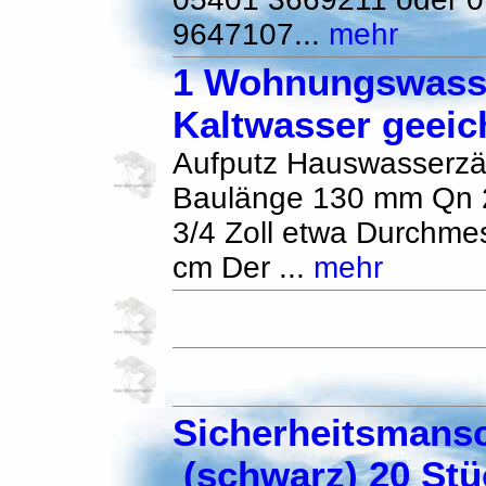
9647107...
mehr
1 Wohnungswasse
Kaltwasser geeic
Aufputz Hauswasserzä
Baulänge 130 mm Qn 2
3/4 Zoll etwa Durchme
cm Der ...
mehr
Sicherheitsmansc
(schwarz) 20 Stü