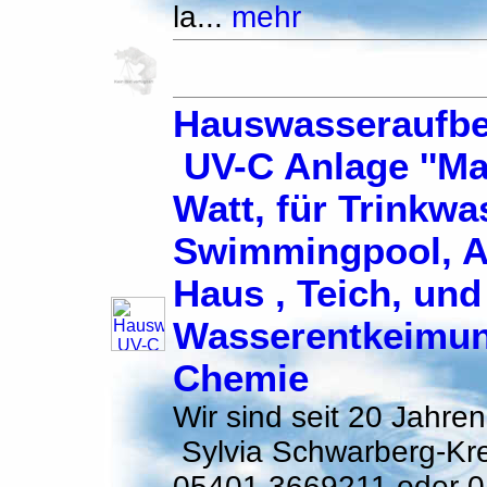
la...
mehr
Hauswasseraufbe
UV-C Anlage ''Mal
Watt, für Trinkwa
Swimmingpool, A
Haus , Teich, und
Wasserentkeimu
Chemie
Wir sind seit 20 Jahren
Sylvia Schwarberg-Kre
05401 3669211 oder 